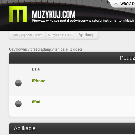
Aplikacje
Muzykuj.com Forum
Muzycznie z iOS
Użytkownicy przeglądający ten dział: 1 gości
Poddzi
Dział
iPhone
iPad
Aplikacje