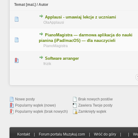
Temat
[
mal.
]
/
Autor
Applausi - umawiaj lekcje z uczniami
0 głosów - średnia ocena: 0 na 5 gwiazdek
1
2
3
4
5
OlaApplausi
PianoMagistra — darmowa aplikacja do nauki
0 głosów - średnia ocena: 0 na 5 gwiazdek
1
2
3
4
5
pianina (iPad/macOS) — dla nauczycieli
PianoMagistra
Software arranger
0 głosów - średnia ocena: 0 na 5 gwiazdek
1
2
3
4
5
frizik
Nowe posty
Brak nowych postów
Popularny wątek (nowe)
Zawiera Twoje posty
Popularny wątek (brak nowych)
Zamknięty wątek
Kontakt
|
Forum portalu Muzykuj.com
|
Wróć do góry
|
|
We