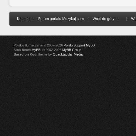
Kontakt
|
Forum portalu Muzykuj.com
|
Wróć do góry
|
|
We
Polskie tłumaczenie © 2007-2026
Polski Support MyBB
Silnik forum
MyBB
, © 2002-2026
MyBB Group
.
Based on Kodi
theme by
Quacktacular Media
.