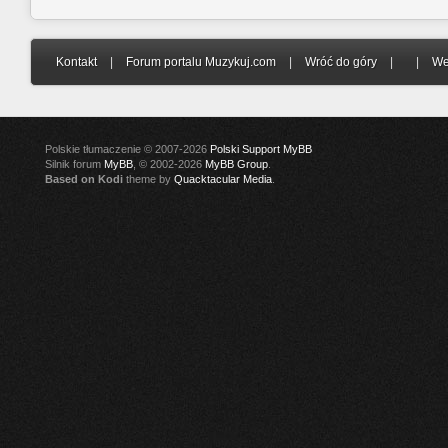
Kontakt
|
Forum portalu Muzykuj.com
|
Wróć do góry
|
|
We
Polskie tłumaczenie © 2007-2026
Polski Support MyBB
Silnik forum
MyBB
, © 2002-2026
MyBB Group
.
Based on Kodi
theme by
Quacktacular Media
.