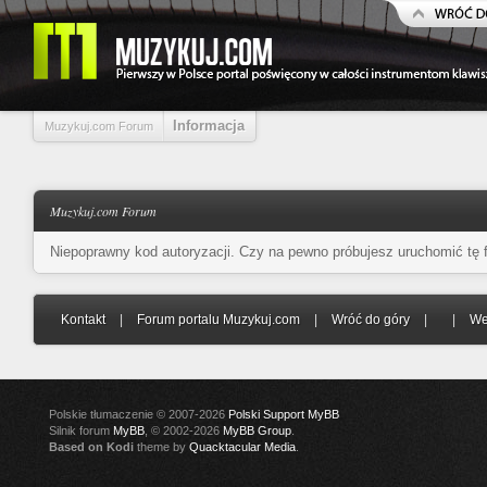
Informacja
Muzykuj.com Forum
Muzykuj.com Forum
Niepoprawny kod autoryzacji. Czy na pewno próbujesz uruchomić tę
Kontakt
|
Forum portalu Muzykuj.com
|
Wróć do góry
|
|
We
Polskie tłumaczenie © 2007-2026
Polski Support MyBB
Silnik forum
MyBB
, © 2002-2026
MyBB Group
.
Based on Kodi
theme by
Quacktacular Media
.