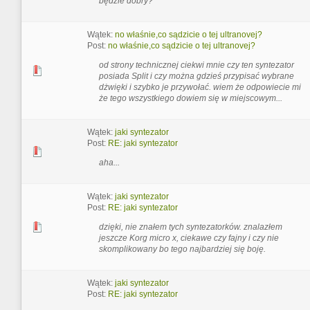
będzie dobry?
Wątek:
no właśnie,co sądzicie o tej ultranovej?
Post:
no właśnie,co sądzicie o tej ultranovej?
od strony technicznej ciekwi mnie czy ten syntezator
posiada Split i czy można gdzieś przypisać wybrane
dżwięki i szybko je przywołać. wiem że odpowiecie mi
że tego wszystkiego dowiem się w miejscowym...
Wątek:
jaki syntezator
Post:
RE: jaki syntezator
aha...
Wątek:
jaki syntezator
Post:
RE: jaki syntezator
dzięki, nie znałem tych syntezatorków. znalazłem
jeszcze Korg micro x, ciekawe czy fajny i czy nie
skomplikowany bo tego najbardziej się boję.
Wątek:
jaki syntezator
Post:
RE: jaki syntezator