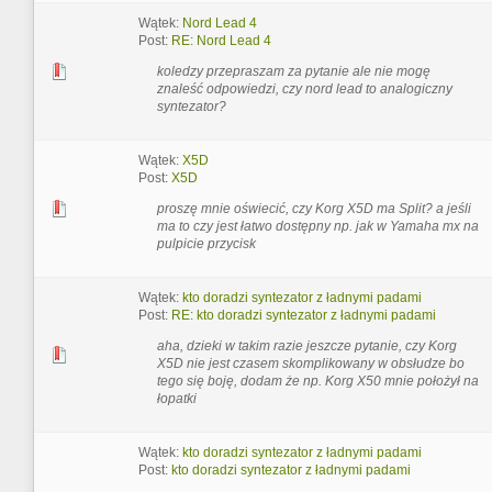
Wątek:
Nord Lead 4
Post:
RE: Nord Lead 4
koledzy przepraszam za pytanie ale nie mogę
znaleść odpowiedzi, czy nord lead to analogiczny
syntezator?
Wątek:
X5D
Post:
X5D
proszę mnie oświecić, czy Korg X5D ma Split? a jeśli
ma to czy jest łatwo dostępny np. jak w Yamaha mx na
pulpicie przycisk
Wątek:
kto doradzi syntezator z ładnymi padami
Post:
RE: kto doradzi syntezator z ładnymi padami
aha, dzieki w takim razie jeszcze pytanie, czy Korg
X5D nie jest czasem skomplikowany w obsłudze bo
tego się boję, dodam że np. Korg X50 mnie położył na
łopatki
Wątek:
kto doradzi syntezator z ładnymi padami
Post:
kto doradzi syntezator z ładnymi padami