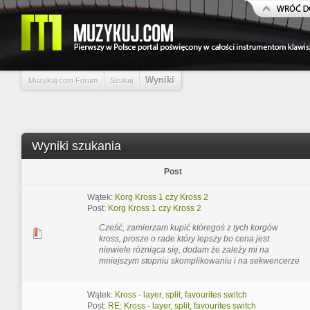
Wyniki
Muzykuj.com Forum
Szukaj
Wyniki szukania
Post
Wątek:
Korg Kross 1 czy Kross 2
Post:
Korg Kross 1 czy Kross 2
Cześć, zamierzam kupić któregoś z tych korgów
kross, prosze o rade który lepszy bo cena jest
niewiele rózniąca się, dodam że zależy mi na
mniejszym stopniu skomplikowaniu i na sekwencerze
Wątek:
Kross - layer, split, favourites switch
Post:
RE: Kross - layer, split, favourites switch