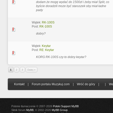
dodam że mogę wydać do 1500zł i żeby miał Split, co
byście doradzili moze być staruszek oby miał ładne
pady
Wątek:
RK-100S
Post:
RK-100S
dobry?
Wątek:
Keytar
Post:
RE: Keytar
KORG RK-100S czy to dobry keytar?
1
2
3
Dalej »
Kontakt
|
Forum portalu Muzykuj.com
|
Wróć do góry
|
|
We
Polskie tłumaczenie © 2007-2026
Polski Support MyBB
Silnik forum
MyBB
, © 2002-2026
MyBB Group
.