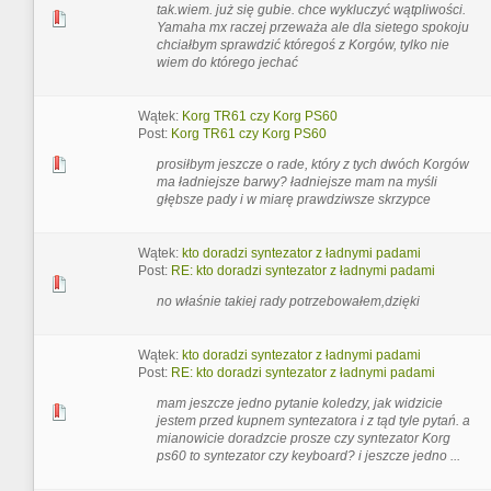
tak.wiem. już się gubie. chce wykluczyć wątpliwości.
Yamaha mx raczej przeważa ale dla sietego spokoju
chciałbym sprawdzić któregoś z Korgów, tylko nie
wiem do którego jechać
Wątek:
Korg TR61 czy Korg PS60
Post:
Korg TR61 czy Korg PS60
prosiłbym jeszcze o rade, który z tych dwóch Korgów
ma ładniejsze barwy? ładniejsze mam na myśli
głębsze pady i w miarę prawdziwsze skrzypce
Wątek:
kto doradzi syntezator z ładnymi padami
Post:
RE: kto doradzi syntezator z ładnymi padami
no właśnie takiej rady potrzebowałem,dzięki
Wątek:
kto doradzi syntezator z ładnymi padami
Post:
RE: kto doradzi syntezator z ładnymi padami
mam jeszcze jedno pytanie koledzy, jak widzicie
jestem przed kupnem syntezatora i z tąd tyle pytań. a
mianowicie doradzcie prosze czy syntezator Korg
ps60 to syntezator czy keyboard? i jeszcze jedno ...