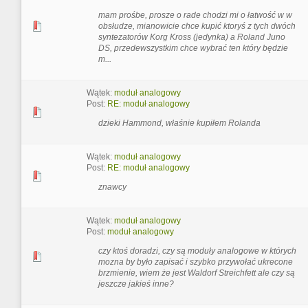
mam prośbe, prosze o rade chodzi mi o łatwość w w
obsłudze, mianowicie chce kupić ktoryś z tych dwóch
syntezatorów Korg Kross (jedynka) a Roland Juno
DS, przedewszystkim chce wybrać ten który będzie
m...
Wątek:
moduł analogowy
Post:
RE: moduł analogowy
dzieki Hammond, właśnie kupiłem Rolanda
Wątek:
moduł analogowy
Post:
RE: moduł analogowy
znawcy
Wątek:
moduł analogowy
Post:
moduł analogowy
czy ktoś doradzi, czy są moduły analogowe w których
mozna by było zapisać i szybko przywołać ukrecone
brzmienie, wiem że jest Waldorf Streichfett ale czy są
jeszcze jakieś inne?