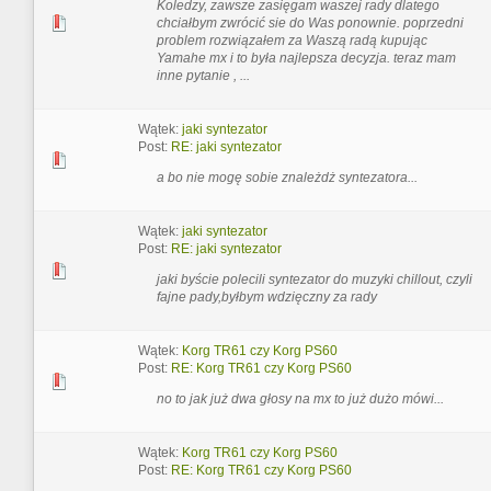
Koledzy, zawsze zasięgam waszej rady dlatego
chciałbym zwrócić sie do Was ponownie. poprzedni
problem rozwiązałem za Waszą radą kupując
Yamahe mx i to była najlepsza decyzja. teraz mam
inne pytanie , ...
Wątek:
jaki syntezator
Post:
RE: jaki syntezator
a bo nie mogę sobie znależdż syntezatora...
Wątek:
jaki syntezator
Post:
RE: jaki syntezator
jaki byście polecili syntezator do muzyki chillout, czyli
fajne pady,byłbym wdzięczny za rady
Wątek:
Korg TR61 czy Korg PS60
Post:
RE: Korg TR61 czy Korg PS60
no to jak już dwa głosy na mx to już dużo mówi...
Wątek:
Korg TR61 czy Korg PS60
Post:
RE: Korg TR61 czy Korg PS60