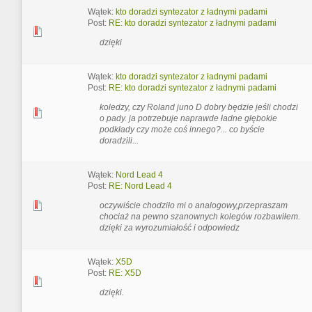
Wątek:
kto doradzi syntezator z ładnymi padami
Post:
RE: kto doradzi syntezator z ładnymi padami
dzięki
Wątek:
kto doradzi syntezator z ładnymi padami
Post:
RE: kto doradzi syntezator z ładnymi padami
koledzy, czy Roland juno D dobry będzie jeśli chodzi
o pady. ja potrzebuje naprawde ładne głębokie
podkłady czy może coś innego?... co byście
doradzili...
Wątek:
Nord Lead 4
Post:
RE: Nord Lead 4
oczywiście chodziło mi o analogowy,przepraszam
chociaż na pewno szanownych kolegów rozbawiłem.
dzięki za wyrozumiałość i odpowiedz
Wątek:
X5D
Post:
RE: X5D
dzięki.