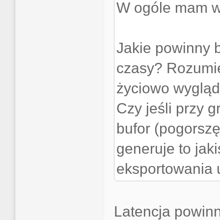
W ogóle mam w 
Jakie powinny b
czasy? Rozumiem
życiowo wyglą
Czy jeśli przy g
bufor (pogorszę
generuje to ja
eksportowania u
Latencja powinn