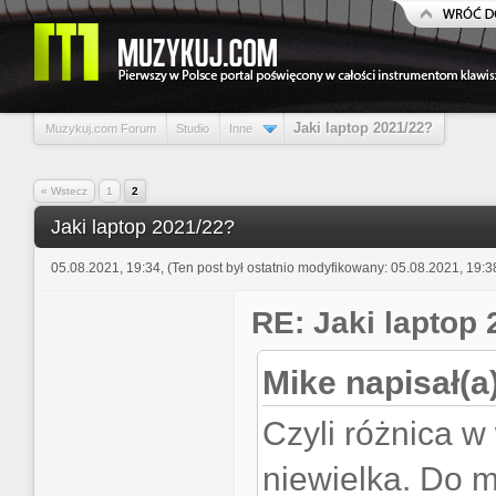
Jaki laptop 2021/22?
Muzykuj.com Forum
Studio
Inne
« Wstecz
1
2
Jaki laptop 2021/22?
05.08.2021, 19:34,
(Ten post był ostatnio modyfikowany: 05.08.2021, 19:
RE: Jaki laptop
Mike napisał(a)
Czyli różnica w 
niewielka. Do 