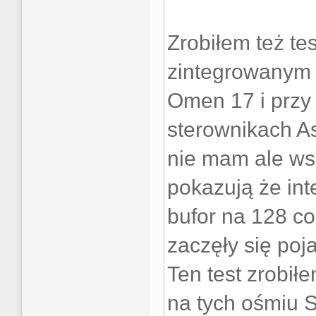
Zrobiłem też te
zintegrowanym 
Omen 17 i przy
sterownikach As
nie mam ale ws
pokazują że int
bufor na 128 co
zaczęły się poj
Ten test zrobił
na tych ośmiu S