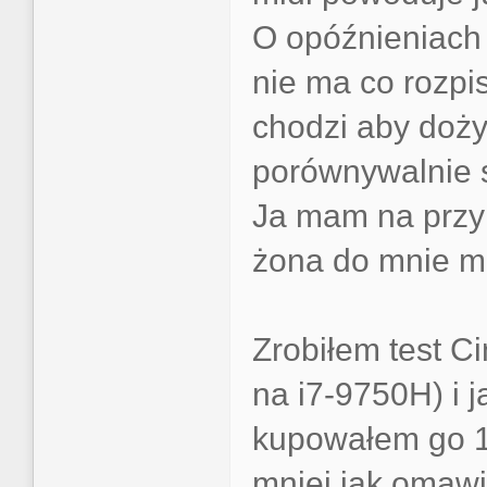
O opóźnieniach 
nie ma co rozpi
chodzi aby doży
porównywalnie 
Ja mam na przyk
żona do mnie m
Zrobiłem test C
na i7-9750H) i j
kupowałem go 1
mniej jak omaw