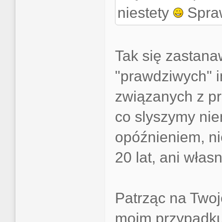
niestety
Spraw
Tak się zastan
"prawdziwych" 
związanych z pr
co slyszymy nie
opóźnieniem, ni
20 lat, ani włas
Patrząc na Twoj
moim przypadku 