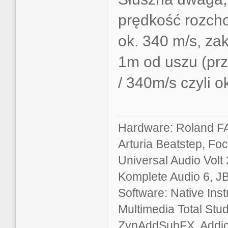
prędkość rozcho
ok. 340 m/s, zak
1m od uszu (prz
/ 340m/s czyli o
Hardware: Roland F
Arturia Beatstep,
Foc
Universal Audio Volt
Komplete Audio 6
,
J
Software: Native Inst
Multimedia Total Stu
ZynAddSubFX, Addic