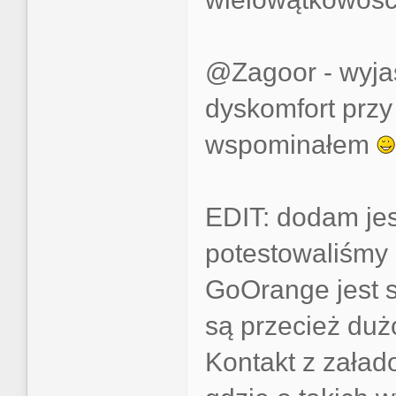
@Zagoor - wyjaś
dyskomfort przy 
wspominałem
EDIT: dodam jes
potestowaliśmy 
GoOrange jest 
są przecież duż
Kontakt z zała