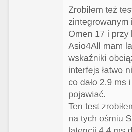
Zrobiłem też te
zintegrowanym i
Omen 17 i przy 
Asio4All mam la
wskaźniki obci
interfejs łatwo 
co dało 2,9 ms i
pojawiać.
Ten test zrobił
na tych ośmiu S
latencji 4,4 ms 