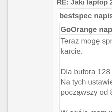
RE: Jaki laptop
bestspec napis
GoOrange napi
Teraz mogę sp
karcie.
Dla bufora 128
Na tych ustawie
począwszy od 8 