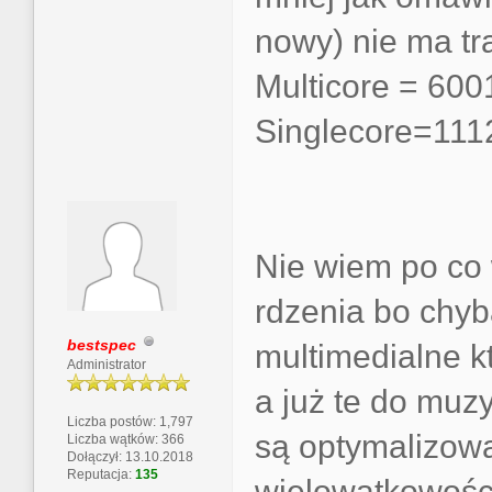
nowy) nie ma tr
Multicore = 600
Singlecore=111
Nie wiem po co 
rdzenia bo chyb
bestspec
multimedialne k
Administrator
a już te do muz
Liczba postów: 1,797
są optymalizow
Liczba wątków: 366
Dołączył: 13.10.2018
Reputacja:
135
wielowątkowośc