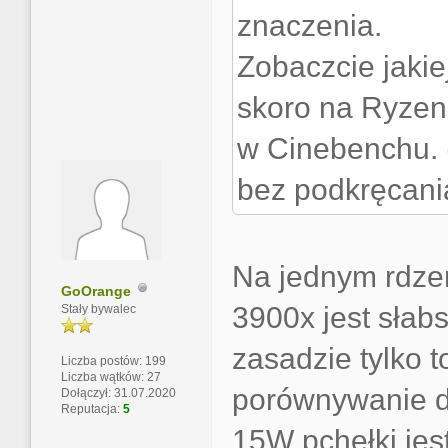
znaczenia.
Zobaczcie jakiej
skoro na Ryzen
w Cinebenchu. 
bez podkręcani
Na jednym rdzen
GoOrange
3900x jest sła
Stały bywalec
zasadzie tylko 
Liczba postów: 199
Liczba wątków: 27
porównywanie d
Dołączył: 31.07.2020
Reputacja:
5
15W pchełki jes