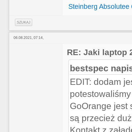
Steinberg Absolutee 6
SZUKAJ
06.08.2021, 07:14,
RE: Jaki laptop
bestspec napis
EDIT: dodam je
potestowaliśmy
GoOrange jest 
są przecież du
Kontakt z zała