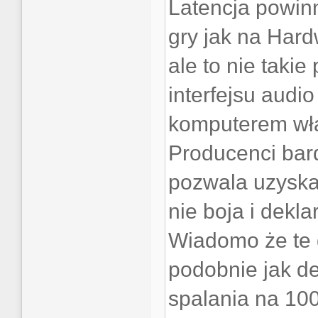
Latencja powinn
gry jak na Har
ale to nie taki
interfejsu audi
komputerem włąc
Producenci bard
pozwala uzyskać 
nie boja i dekl
Wiadomo że te 
podobnie jak d
spalania na 100