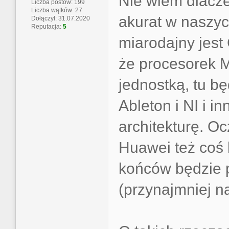
Nie wiem dlacze
Liczba postów: 199
Liczba wątków: 27
akurat w naszyc
Dołączył: 31.07.2020
Reputacja:
5
miarodajny jest
że procesorek M
jednostką, tu bę
Ableton i NI i in
architekturę. O
Huawei też coś 
końców będzie 
(przynajmniej n