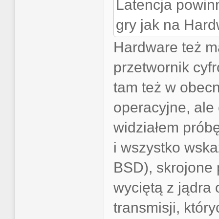
Latencja powinn
gry jak na Hard
Hardware też ma
przetwornik cyf
tam też w obec
operacyjne, ale
widziałem prób
i wszystko wska
BSD), skrojone 
wyciętą z jądra
transmisji, któr