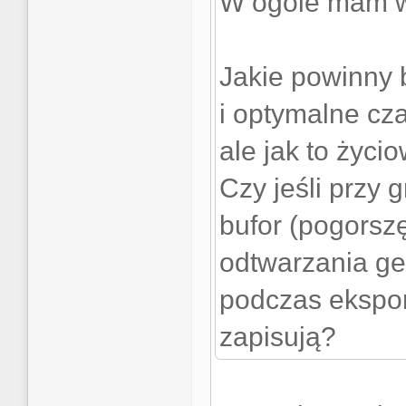
W ogóle mam w 
Jakie powinny b
i optymalne cz
ale jak to życ
Czy jeśli przy 
bufor (pogorsz
odtwarzania ge
podczas eksport
zapisują?