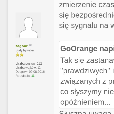
zmierzenie czas
się bezpośredni
się sygnału na w
zagoor
GoOrange napi
Stały bywalec
Tak się zastan
Liczba postów: 112
Liczba wątków: 11
"prawdziwych" 
Dołączył: 09.08.2016
Reputacja:
11
związanych z pr
co słyszymy ni
opóźnieniem...
Słuszna uwaga, 