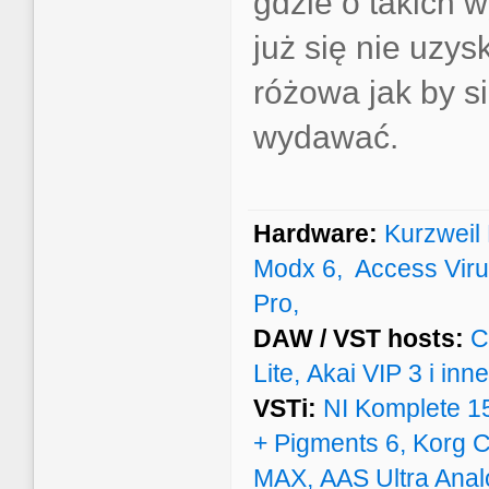
gdzie o takich 
już się nie uzys
różowa jak by s
wydawać.
Hardware:
Kurzweil
Modx 6, Access Virus
Pro,
DAW / VST hosts:
Cu
Lite, Akai VIP 3 i inne.
VSTi:
NI Komplete 15 
+ Pigments 6, Korg Co
MAX, AAS Ultra Anal