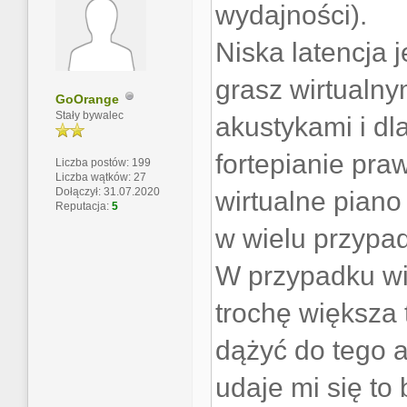
wydajności).
Niska latencja 
grasz wirtualny
GoOrange
Stały bywalec
akustykami i dl
fortepianie pra
Liczba postów: 199
Liczba wątków: 27
Dołączył: 31.07.2020
wirtualne piano
Reputacja:
5
w wielu przypa
W przypadku wir
trochę większa 
dążyć do tego a
udaje mi się to