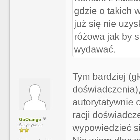
gdzie o takich 
już się nie uzys
różowa jak by s
wydawać.
Tym bardziej (g
doświadczenia),
autorytatywnie 
racji doświadc
GoOrange
wypowiedzieć si
Stały bywalec