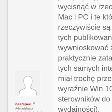
wycisnąć w rzec
Mac i PC i te kt
rzeczywiście są
tych publikowa
wywnioskować ż
praktycznie zat
tych samych int
miał trochę prze
wyraźnie Win 10
sterowników do 
bestspec
wydajności).
Administrator