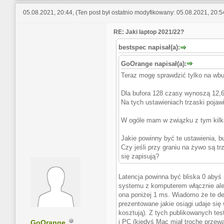
05.08.2021, 20:44,
(Ten post był ostatnio modyfikowany: 05.08.2021, 20:
RE: Jaki laptop 2021/22?
bestspec napisał(a):
GoOrange napisał(a):
Teraz mogę sprawdzić tylko na wbu
Dla bufora 128 czasy wynoszą 12,6 
Na tych ustawieniach trzaski pojaw
W ogóle mam w związku z tym kilk
Jakie powinny być te ustawienia, b
Czy jeśli przy graniu na żywo są t
się zapisują?
Latencja powinna być bliska 0 abyś 
systemu z komputerem włącznie ale t
ona poniżej 1 ms. Wiadomo że te de
prezentowane jakie osiągi udaje się
kosztują). Z tych publikowanych te
i PC (kiedyś Mac miał trochę przewa
GoOrange