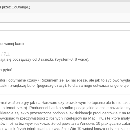
54 przez
GoOrange
.)
dowanej karcie.
/ 7,1.
iają się począwszy od 8 ścieżki. (System-8, 8 voice).
a pytań.
ufor i optymalne czasy? Rozumiem że jak najlepsze, ale jak to życiowo wygl
rzaski i zwiększę bufor (pogorszę czasy), to dla samego odtwarzania generuje
miał wrażenie gry jak na Hardware czy prawdziwym fortepianie ale to nie taki
o temat rzeka). Producenci bardzo rzadko podają jakie latencje pozwala uzyska
klaracje są lekko przesadzone podobnie jak deklaracje producentów aut na t
 wycisnąć w rzeczywistości z różnych interfejsów na Mac i PC i te które miał
stów można też wywnioskować że od powstania Windows 10 praktycznie zatar
gi w niektórych interfejsach ale wyraźnie Win 10 wniósł lepszą optymalizacj