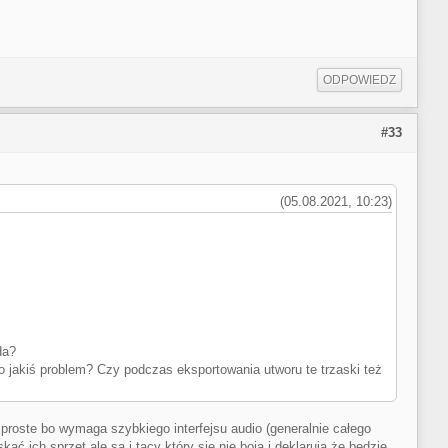
ODPOWIEDZ
#33
(05.08.2021, 10:23)
da?
to jakiś problem? Czy podczas eksportowania utworu te trzaski też
 proste bo wymaga szybkiego interfejsu audio (generalnie całego
 ich sprzęt ale są i tacy który sie nie boja i deklarują że będzie