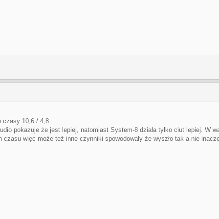
o czasy 10,6 / 4,8.
o pokazuje że jest lepiej, natomiast System-8 działa tylko ciut lepiej. W w
h czasu więc może też inne czynniki spowodowały że wyszło tak a nie inacze