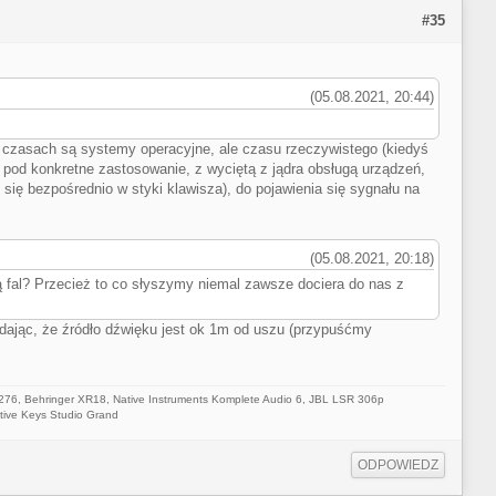
#35
(05.08.2021, 20:44)
h czasach są systemy operacyjne, ale czasu rzeczywistego (kiedyś
 pod konkretne zastosowanie, z wyciętą z jądra obsługą urządzeń,
 się bezpośrednio w styki klawisza), do pojawienia się sygnału na
(05.08.2021, 20:18)
fal? Przecież to co słyszymy niemal zawsze dociera do nas z
adając, że źródło dźwięku jest ok 1m od uszu (przypuśćmy
 276,
Behringer XR18
,
Native Instruments Komplete Audio 6
,
JBL LSR 306p
ctive Keys Studio Grand
ODPOWIEDZ