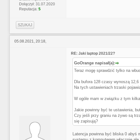
Dołączył: 31.07.2020
Reputacja:
5
SZUKAJ
05.08.2021, 20:18,
RE: Jaki laptop 2021/22?
GoOrange napisał(a):
Teraz mogę sprawdzić tylko na wbud
Dla bufora 128 czasy wynoszą 12,6 /
Na tych ustawieniach trzaski pojawi
W ogóle mam w związku z tym kilka
Jakie powinny być te ustawienia, bu
Czy jeśli przy graniu na żywo są tr
się zapisują?
Latencja powinna być bliska 0 abyś m
systemu z komputerem włącznie ale to