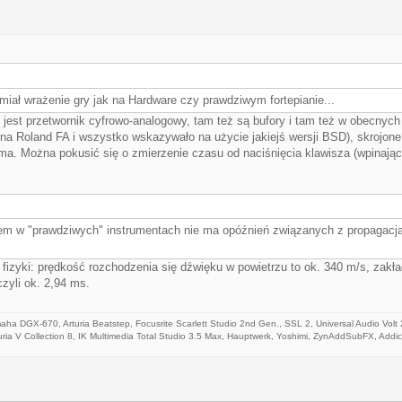
miał wrażenie gry jak na Hardware czy prawdziwym fortepianie...
 jest przetwornik cyfrowo-analogowy, tam też są bufory i tam też w obecnyc
a Roland FA i wszystko wskazywało na użycie jakiejś wersji BSD), skrojone
e ma. Można pokusić się o zmierzenie czasu od naciśnięcia klawisza (wpinając
em w "prawdziwych" instrumentach nie ma opóźnień związanych z propagacją 
fizyki: prędkość rozchodzenia się dźwięku w powietrzu to ok. 340 m/s, zakł
czyli ok. 2,94 ms.
maha DGX-670, Arturia Beatstep,
Focusrite Scarlett Studio 2nd Gen., SSL 2, Universal Audio Volt
ria V Collection 8
, IK Multimedia Total Studio 3.5 Max, Hauptwerk, Yoshimi, ZynAddSubFX, Addi