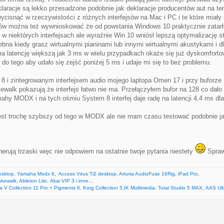
laracje są lekko przesadzone podobnie jak deklaracje producentów aut na te
wycisnąć w rzeczywistości z różnych interfejsów na Mac i PC i te które miał
tów można też wywnioskować że od powstania Windows 10 praktycznie zatarła
w niektórych interfejsach ale wyraźnie Win 10 wniósł lepszą optymalizację s
ebna kiedy grasz wirtualnymi pianinami lub innymi wirtualnymi akustykami i dl
 ma latencję większą jak 3 ms w wielu przypadkach okaże się już dyskomforto
 do tego aby udało się zejść poniżej 5 ms i udaje mi się to bez problemu.
8 i zintegrowanym interfejsem audio mojego laptopa Omen 17 i przy buforze 2
alk pokazują że interfejs łatwo nie ma. Przełączyłem bufor na 128 co dało 
mahy MODX i na tych ośmiu System 8 interfej daje radę na latencji 4,4 ms dla 
 jest trochę szybszy od tego w MODX ale nie mam czasu testować podobnie jak
nerują trzaski więc nie odpowiem na ostatnie twoje pytania niestety
Spraw
esktop, Yamaha Modx 6, Access Virus Ti2 desktop, Arturia AudioFuse 16Rig, iPad Pro,
walk, Ableton Lite, Akai VIP 3 i inne...
ria V Collection 11 Pro + Pigments 6, Korg Collection 5,IK Multimedia: Total Studio 5 MAX, AAS Ul