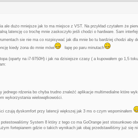
a ale dużo mniejsze jak to ma miejsce z VST. Na przykład czytałem że pier
lną latencję co trochę mnie zaskoczyło jeśli chodzi o hardware. Sam interfej
rumentach sie nie ma co rozpisywać jak dla mnie bo tu bardziej chodzi aby 
encję kiedy żona do mnie mówi
łapę po paru minutach
topa (oparty na i7-9750H) i jak na dzisiejsze czasy ( a kupowałem go 1,5 t
mam:
y jednego rdzenia bo chyba trudno znaleźć aplikacje multimedialne które wyko
em wykorzystania wielowątkowości.
ści czują dyskomfort przy latencji większej jak 3 ms o czym wspominałem
 potestowaliśmy System 8 który z tego co ma GoOrange jest stosunkowo obc
ym fortepianem gdzie o takich wynikach jak obaj przedstawiliśmy już się nie