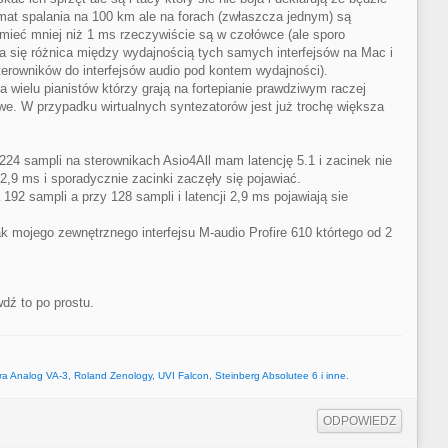
mat spalania na 100 km ale na forach (zwłaszcza jednym) są
y mieć mniej niż 1 ms rzeczywiście są w czołówce (ale sporo
 się różnica między wydajnością tych samych interfejsów na Mac i
terowników do interfejsów audio pod kontem wydajności).
a wielu pianistów którzy grają na fortepianie prawdziwym raczej
we. W przypadku wirtualnych syntezatorów jest już trochę większa
24 sampli na sterownikach Asio4All mam latencję 5.1 i zacinek nie
2,9 ms i sporadycznie zacinki zaczęły się pojawiać.
192 sampli a przy 128 sampli i latencji 2,9 ms pojawiają sie
 mojego zewnętrznego interfejsu M-audio Profire 610 którtego od 2
dź to po prostu.
tra Analog VA-3, Roland Zenology, UVI Falcon, Steinberg Absolutee 6 i inne.
ODPOWIEDZ