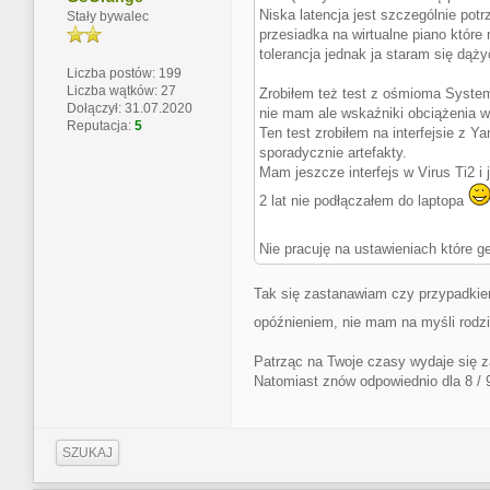
Niska latencja jest szczególnie potr
Stały bywalec
przesiadka na wirtualne piano które
tolerancja jednak ja staram się dąży
Liczba postów: 199
Liczba wątków: 27
Zrobiłem też test z ośmioma System
Dołączył: 31.07.2020
nie mam ale wskaźniki obciążenia w 
Reputacja:
5
Ten test zrobiłem na interfejsie z Y
sporadycznie artefakty.
Mam jeszcze interfejs w Virus Ti2 
2 lat nie podłączałem do laptopa
Nie pracuję na ustawieniach które g
Tak się zastanawiam czy przypadkie
opóźnieniem, nie mam na myśli rodzic
Patrząc na Twoje czasy wydaje się z
Natomiast znów odpowiednio dla 8 / 
SZUKAJ