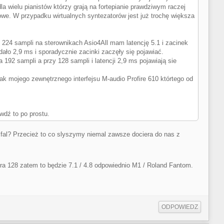
la wielu pianistów którzy grają na fortepianie prawdziwym raczej
owe. W przypadku wirtualnych syntezatorów jest już trochę większa
 224 sampli na sterownikach Asio4All mam latencję 5.1 i zacinek
ało 2,9 ms i sporadycznie zacinki zaczęły się pojawiać.
 192 sampli a przy 128 sampli i latencji 2,9 ms pojawiają sie
k mojego zewnętrznego interfejsu M-audio Profire 610 którtego od
dź to po prostu.
fal? Przecież to co slyszymy niemal zawsze dociera do nas z
ra 128 zatem to będzie 7.1 / 4.8 odpowiednio M1 / Roland Fantom.
ODPOWIEDZ