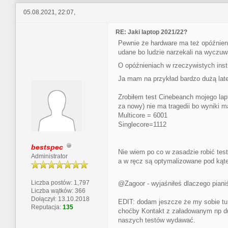
05.08.2021, 22:07,
RE: Jaki laptop 2021/22?
Pewnie że hardware ma też opóźnieni
udane bo ludzie narzekali na wyczuwa
O opóźnieniach w rzeczywistych inst
Ja mam na przykład bardzo dużą lat
Zrobiłem test Cinebeanch mojego lap
za nowy) nie ma tragedii bo wyniki 
Multicore = 6001
Singlecore=1112
bestspec
Nie wiem po co w zasadzie robić test
Administrator
a w ręcz są optymalizowane pod kąt
Liczba postów: 1,797
@Zagoor - wyjaśniłeś dlaczego piani
Liczba wątków: 366
Dołączył: 13.10.2018
EDIT: dodam jeszcze że my sobie tu
Reputacja:
135
choćby Kontakt z załadowanym np duż
naszych testów wydawać.