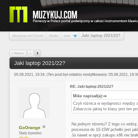
Jaki laptop 2021/22?
Muzykuj.com Forum
Studio
Inne
0 głosów - średnia: 0
1
2
3
4
5
« Wstecz
1
2
Jaki laptop 2021/22?
05.08.2021, 19:34,
(Ten post był ostatnio modyfikowany: 05.08.2021, 19:
RE: Jaki laptop 2021/22?
Mike napisał(a):
Czyli różnica w wydajności między a
Zobaczcie jakiej to klasy jest ten
Na jednym rdzeniu? Z tego co widzę
GoOrange
procesora do 10-15W pchełki jest ja
Stały bywalec
Ja nawet w opcji zakupu x86 nie br