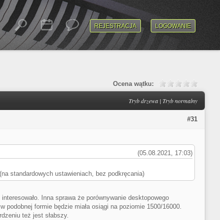
REJESTRACJA
LOGOWANIE
Ocena wątku:
Tryb drzewa
|
Tryb normalny
#31
(05.08.2021, 17:03)
 (na standardowych ustawieniach, bez podkręcania)
o interesowało. Inna sprawa że porównywanie desktopowego
 w podobnej formie będzie miała osiągi na poziomie 1500/16000.
zeniu też jest słabszy.