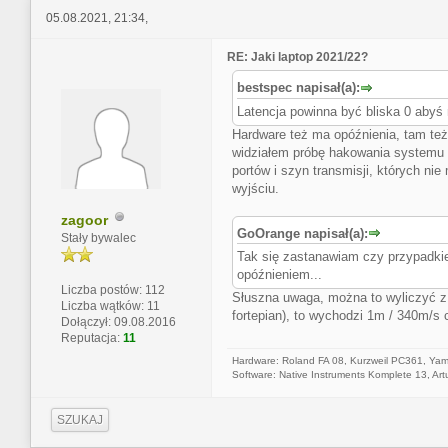
05.08.2021, 21:34,
RE: Jaki laptop 2021/22?
bestspec napisał(a):
Latencja powinna być bliska 0 abyś 
Hardware też ma opóźnienia, tam też
widziałem próbę hakowania systemu n
portów i szyn transmisji, których ni
wyjściu.
zagoor
GoOrange napisał(a):
Stały bywalec
Tak się zastanawiam czy przypadki
opóźnieniem...
Liczba postów: 112
Słuszna uwaga, można to wyliczyć z 
Liczba wątków: 11
fortepian), to wychodzi 1m / 340m/s 
Dołączył: 09.08.2016
Reputacja:
11
Hardware: Roland FA 08, Kurzweil PC361, Ya
Software: Native Instruments Komplete 13, Artu
SZUKAJ