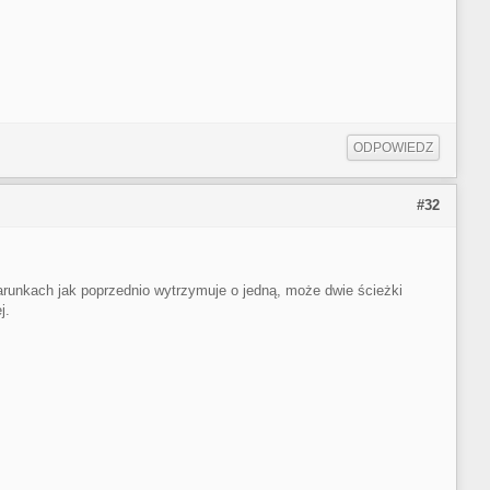
ODPOWIEDZ
#32
arunkach jak poprzednio wytrzymuje o jedną, może dwie ścieżki
j.