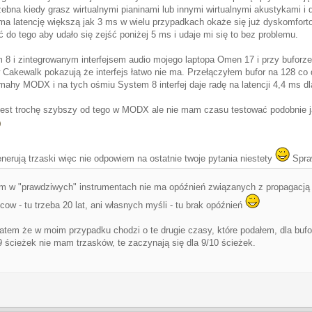
zebna kiedy grasz wirtualnymi pianinami lub innymi wirtualnymi akustykami i d
 ma latencję większą jak 3 ms w wielu przypadkach okaże się już dyskomfort
ć do tego aby udało się zejść poniżej 5 ms i udaje mi się to bez problemu.
 8 i zintegrowanym interfejsem audio mojego laptopa Omen 17 i przy buforze
Cakewalk pokazują że interfejs łatwo nie ma. Przełączyłem bufor na 128 co d
amahy MODX i na tych ośmiu System 8 interfej daje radę na latencji 4,4 ms dla
i jest trochę szybszy od tego w MODX ale nie mam czasu testować podobnie ja
enerują trzaski więc nie odpowiem na ostatnie twoje pytania niestety
Spraw
m w "prawdziwych" instrumentach nie ma opóźnień związanych z propagacją 
ow - tu trzeba 20 lat, ani własnych myśli - tu brak opóźnień
atem że w moim przypadku chodzi o te drugie czasy, które podałem, dla bufo
9 ścieżek nie mam trzasków, te zaczynają się dla 9/10 ścieżek.