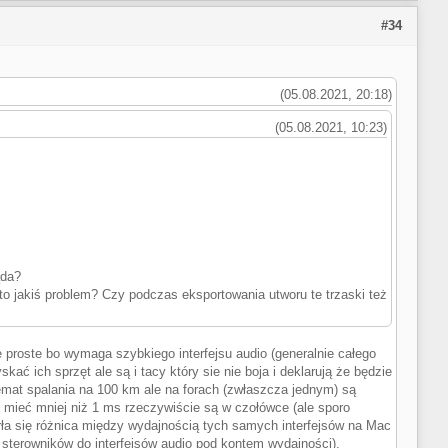
#34
(05.08.2021, 20:18)
(05.08.2021, 10:23)
ąda?
 to jakiś problem? Czy podczas eksportowania utworu te trzaski też
e proste bo wymaga szybkiego interfejsu audio (generalnie całego
ć ich sprzęt ale są i tacy który sie nie boja i deklarują że będzie
emat spalania na 100 km ale na forach (zwłaszcza jednym) są
y mieć mniej niż 1 ms rzeczywiście są w czołówce (ale sporo
ła się różnica między wydajnością tych samych interfejsów na Mac
ę sterowników do interfejsów audio pod kontem wydajności).