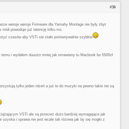
#36
wsze wersje wersje Firmware dla Yamahy Montage nie były zbyt
s midi powoduje już latencję kilku ms.
dożyć czasów aby VSTi sie stało porównywalnie szybkie
oku temu i wydałem duuużo mniej jak omawiany tu Macbook bo 5500zł
rzystują tylko jeden rdzeń a już te do muzyki na pewno takie nie są
iążającym VSTi ale są przecież dużo bardziej wymagające jak
 uzyska i sprawa nie jest wcale tak różowa jak by się mogło z