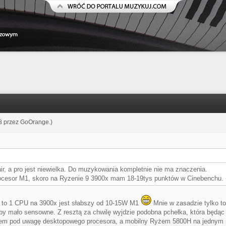
38 przez
GoOrange
.)
ir, a pro jest niewielka. Do muzykowania kompletnie nie ma znaczenia.
 procesor M1, skoro na Ryzenie 9 3900x mam 18-19tys punktów w Cinebenchu.
, to 1 CPU na 3900x jest słabszy od 10-15W M1
Mnie w zasadzie tylko t
kby mało sensowne. Z resztą za chwilę wyjdzie podobna pchełka, która będąc
ałem pod uwagę desktopowego procesora, a mobilny Ryżem 5800H na jednym rd