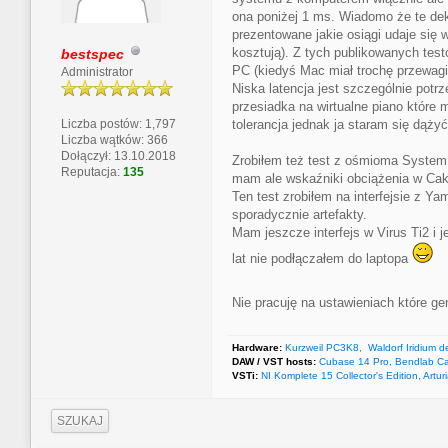
ona poniżej 1 ms. Wiadomo że te dek
prezentowane jakie osiągi udaje się 
kosztują). Z tych publikowanych tes
bestspec
PC (kiedyś Mac miał trochę przewagi 
Administrator
Niska latencja jest szczególnie potrz
przesiadka na wirtualne piano które
tolerancja jednak ja staram się dążyć
Liczba postów: 1,797
Liczba wątków: 366
Dołączył: 13.10.2018
Zrobiłem też test z ośmioma System 
Reputacja:
135
mam ale wskaźniki obciążenia w Cakew
Ten test zrobiłem na interfejsie z Ya
sporadycznie artefakty.
Mam jeszcze interfejs w Virus Ti2 i
lat nie podłączałem do laptopa
Nie pracuję na ustawieniach które ge
Hardware:
Kurzweil PC3K8, Waldorf Iridium d
DAW / VST hosts:
Cubase 14 Pro, Bendlab Cake
VSTi:
NI Komplete 15 Collector's Edition, Artu
SZUKAJ